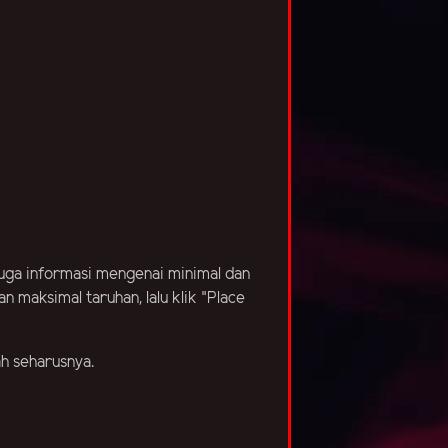
 juga informasi mengenai minimal dan
n maksimal taruhan, lalu klik "Place
ah seharusnya.